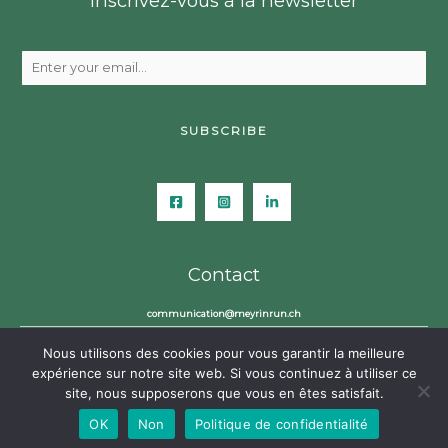
Inscrivez-vous à la newsletter
SUBSCRIBE
A
l
t
e
r
n
a
Contact
t
i
v
communication@meyrinrun.ch
e
:
Meyrin Run,
p.a Association Les Foulées Automnales de Meyrin
Nous utilisons des cookies pour vous garantir la meilleure
Av. de Vaudagne 13bis
expérience sur notre site web. Si vous continuez à utiliser ce
1217 Meyrin
site, nous supposerons que vous en êtes satisfait.
Crée par
Bella & Co.
OK
Non
Politique de confidentialité
Politique de confidentialité
Notice sur les cookies
Conditions d'utilisation