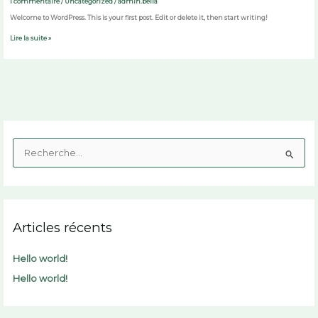
1 commentaire
/
Uncategorized
/
admin.bella
Welcome to WordPress. This is your first post. Edit or delete it, then start writing!
Lire la suite »
R
e
c
h
Articles récents
e
r
Hello world!
c
Hello world!
h
e
r