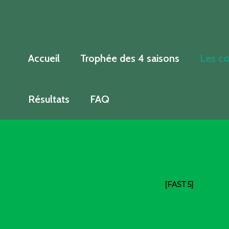
Aller
au
contenu
Accueil
Trophée des 4 saisons
Les co
Résultats
FAQ
[FAST 5]