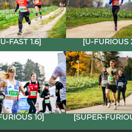
[U-FAST 1.6]
[U-FURIOUS 2
FURIOUS 10]
[SUPER-FURIOU