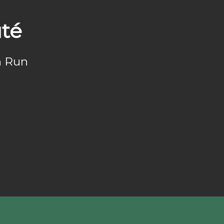
té
n Run