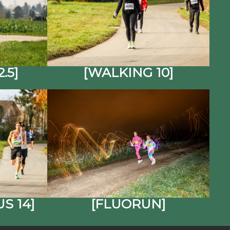
.5]
[WALKING 10]
S 14]
[FLUORUN]