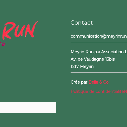
f
Contact
communication@meyrinrun
Meyrin Run,
p.a Association
Av. de Vaudagne 13bis
1217 Meyrin
Crée par
Bella & Co.
Politique de confidentialité
N