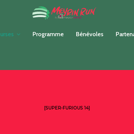
urses
Programme
Bénévoles
Parten
[SUPER-FURIOUS 14]