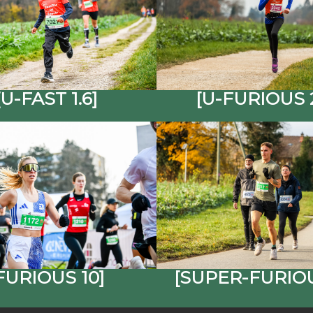
[U-FAST 1.6]
[U-FURIOUS 2
FURIOUS 10]
[SUPER-FURIOU