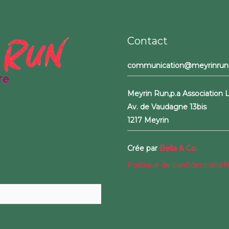
f
Contact
communication@meyrinrun
Meyrin Run,
p.a Association
Av. de Vaudagne 13bis
1217 Meyrin
Crée par
Bella & Co.
Politique de confidentialité
N