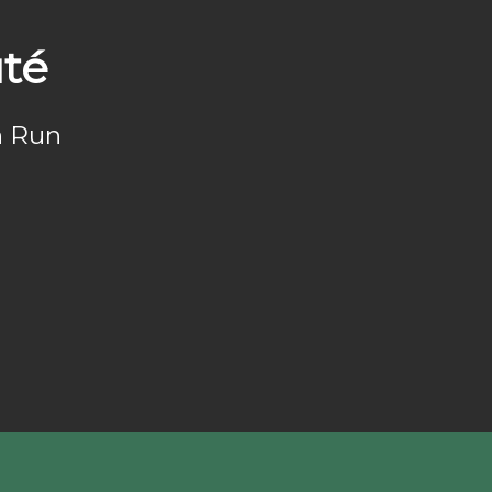
té
n Run