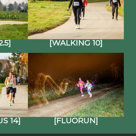
.5]
[WALKING 10]
S 14]
[FLUORUN]