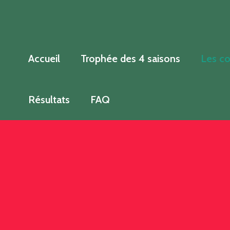
Aller
au
contenu
Accueil
Trophée des 4 saisons
Les co
Résultats
FAQ