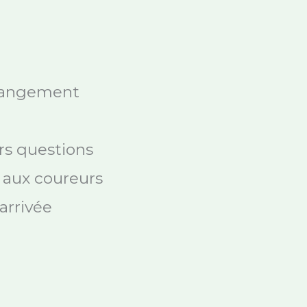
 rangement
urs questions
s aux coureurs
arrivée