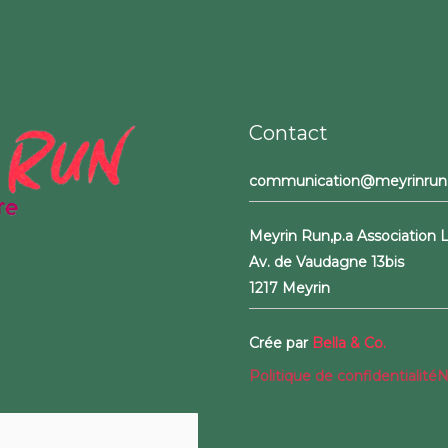
Contact
communication@meyrinrun
Meyrin Run,
p.a Association
Av. de Vaudagne 13bis
1217 Meyrin
Crée par
Bella & Co.
Politique de confidentialité
N